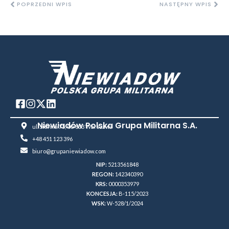
POPRZEDNI WPIS
NASTĘPNY WPIS
Niewiadów Polska Grupa Militarna S.A.
ul. Sienna 75, 00-833 Warszawa
+48 451 123 396
biuro@grupaniewiadow.com
NIP:
5213561848
REGON:
142340390
KRS:
0000353979
KONCESJA:
B-115/2023
WSK:
W-528/1/2024