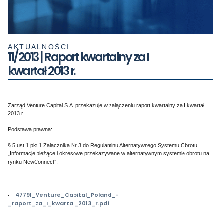
AKTUALNOŚCI
11/2013 | Raport kwartalny za I
kwartał 2013 r.
Zarząd Venture Capital S.A. przekazuje w załączeniu raport kwartalny za I kwartał
2013 r.
Podstawa prawna:
§ 5 ust 1 pkt 1 Załącznika Nr 3 do Regulaminu Alternatywnego Systemu Obrotu
„Informacje bieżące i okresowe przekazywane w alternatywnym systemie obrotu na
rynku NewConnect”.
47791_Venture_Capital_Poland_-
_raport_za_I_kwartal_2013_r.pdf