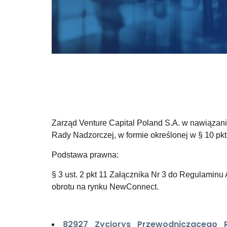
Zarząd Venture Capital Poland S.A. w nawiązan
Rady Nadzorczej, w formie określonej w § 10 pk
Podstawa prawna:
§ 3 ust. 2 pkt 11 Załącznika Nr 3 do Regulamin
obrotu na rynku NewConnect.
82927_Zyciorys_Przewodniczacego_R