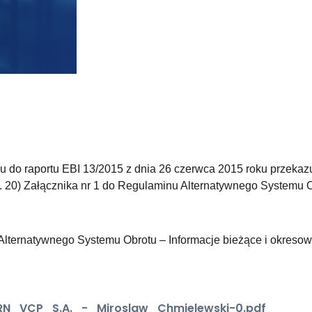
iu do raportu EBI 13/2015 z dnia 26 czerwca 2015 roku przeka
t. 20) Załącznika nr 1 do Regulaminu Alternatywnego Systemu O
u Alternatywnego Systemu Obrotu – Informacje bieżące i okres
N_VCP_S.A._-_Miroslaw_Chmielewski-0.pdf