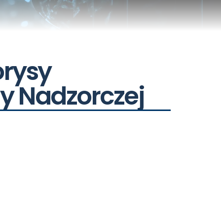
orysy
y Nadzorczej