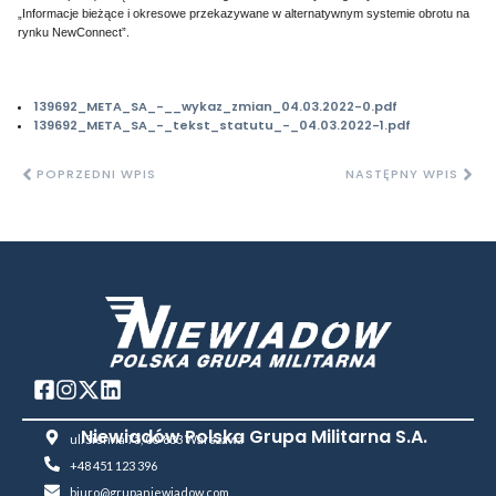
„Informacje bieżące i okresowe przekazywane w alternatywnym systemie obrotu na
rynku NewConnect”.
139692_META_SA_-__wykaz_zmian_04.03.2022-0.pdf
139692_META_SA_-_tekst_statutu_-_04.03.2022-1.pdf
POPRZEDNI WPIS
NASTĘPNY WPIS
Niewiadów Polska Grupa Militarna S.A.
ul. Sienna 75, 00-833 Warszawa
+48 451 123 396
biuro@grupaniewiadow.com