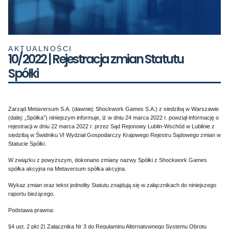
AKTUALNOŚCI
10/2022 | Rejestracja zmian Statutu
Spółki
Zarząd Metaversum S.A. (dawniej: Shockwork Games S.A.) z siedzibą w Warszawie
(dalej: „Spółka”) niniejszym informuje, iż w dniu 24 marca 2022 r. powziął informację o
rejestracji w dniu 22 marca 2022 r. przez Sąd Rejonowy Lublin-Wschód w Lublinie z
siedzibą w Świdniku VI Wydział Gospodarczy Krajowego Rejestru Sądowego zmian w
Statucie Spółki.
W związku z powyższym, dokonano zmiany nazwy Spółki z Shockwork Games
spółka akcyjna na Metaversum spółka akcyjna.
Wykaz zmian oraz tekst jednolity Statutu znajdują się w załącznikach do niniejszego
raportu bieżącego.
Podstawa prawna:
§4 ust. 2 pkt 2) Załącznika Nr 3 do Regulaminu Alternatywnego Systemu Obrotu